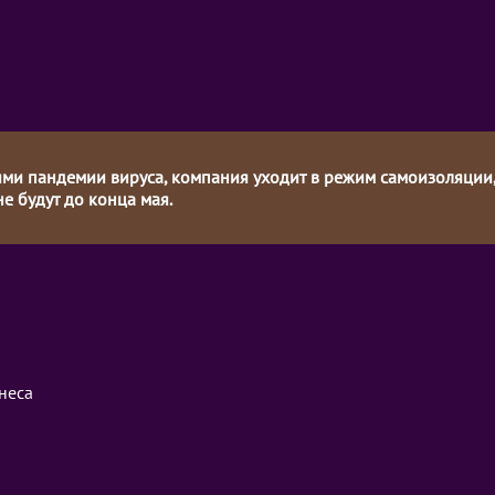
иями пандемии вируса, компания уходит в режим самоизоляции
не будут до конца мая.
неса