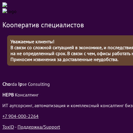
Кооператив специалистов
Уважаемые клиенты!
В связи со сложной ситуацией в экономике, и последств
на не определенный срок. В связи с чем, офисы работать 
Приносим извинения за доставленные неудобства.
Cho
rda
Ip
se Consulting
НЕРВ
Консалтинг
ИТ аутсорсинг, автоматизация и комплексный консалтинг биз
+7 904-000-2264
ToxID
-
Поддержка/Support